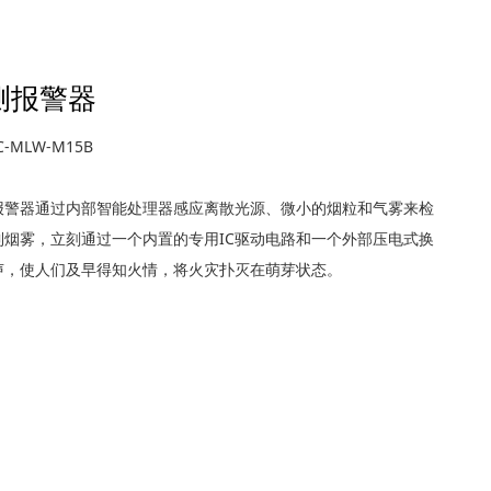
测报警器
-MLW-M15B
器通过内部智能处理器感应离散光源、微小的烟粒和气雾来检
到烟雾，立刻通过一个内置的专用IC驱动电路和一个外部压电式换
声，使人们及早得知火情，将火灾扑灭在萌芽状态。