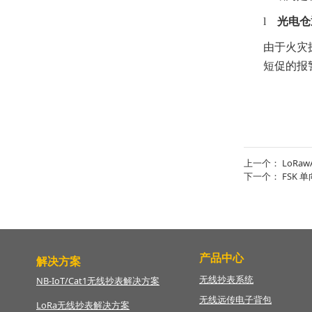
l
光电仓
由于火灾
短促的报
上一个：
LoRa
下一个：
FSK
产品中心
解决方案
无线抄表系统
NB-IoT/Cat1无线抄表解决方案
无线远传电子背包
LoRa无线抄表解决方案