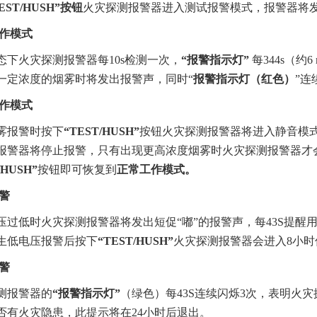
EST/HUSH”按钮
火灾探测报警器进入测试报警模式，报警器将发出
作模式
态下火灾探测报警器每10s检测一次，
“报警指示灯”
每344s（
一定浓度的烟雾时将发出报警声，同时“
报警指示灯（红色）
”连
作模式
雾报警时按下
“T
EST/HUSH
”
按钮火灾探测报警器将进入静音模式
报警器将停止报警，只有出现更高浓度烟雾时火灾探测报警器才
/HUSH
”
按钮即可恢复到
正常工作模式。
警
压过低时火灾探测报警器将发出短促“嘟”的报警声，每43S提
生
低电压报警后按下
“TEST/HUSH”
火灾探测报警器会进入8小时
警
测报警器的
“报警指示灯”
（绿色）每43S连续闪烁3次，表明火
否有火灾隐患，此提示将在24小时后退出。