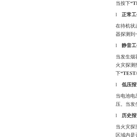
当按下
“T
l
正常工
在待机状
器探测到
l
静音工
当发生烟
火灾探测
下
“T
EST
l
低压报
当电池电
压。当发
l
历史报
当火灾探
区域内是