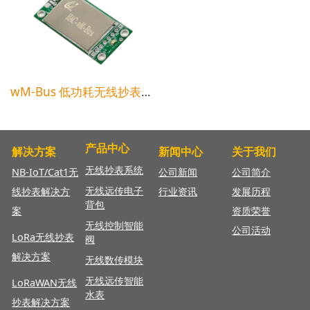
wM-Bus 低功耗无线抄表模组
产品中心
解决方案
新闻中心
关于我们
无线抄表系统
NB-IoT/Cat1无
公司新闻
公司简介
无线远传电子
线抄表解决方
行业资讯
发展历程
背包
案
资质荣誉
无线控制智能
公司活动
LoRa无线抄表
阀
解决方案
无线数传模块
无线远传智能
LoRaWAN
无线
水表
抄表解决方案