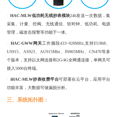
HAC-MLW
低功耗无线抄表模块
24h发送一次数据
，集
·
采集、计量、控阀、无线通信、软时钟、低功耗、电源
管理，磁攻击报警等功能于一体。
HAC-GWW网关
工作频段433~928MHz
,支持EU868、
·
US915、AS923、AU915Mhz、IN865MHz、CN470等多
个版本
，支持以太网连接和2G/4G全网通连接，单
网关可
接入
5000台终端。
iHAC-MLW
抄表收费平台
可部署在云平台，应用平台
·
功能丰富，大数据可做漏损分析。
三、系统拓扑图：