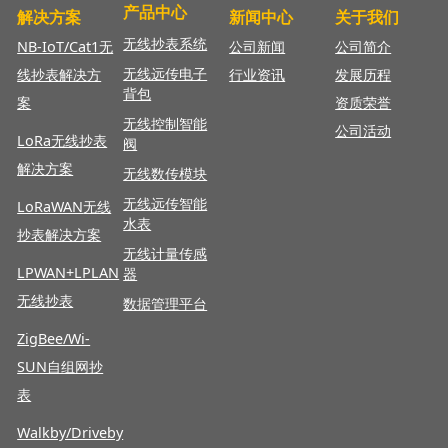
产品中心
解决方案
新闻中心
关于我们
无线抄表系统
NB-IoT/Cat1无
公司新闻
公司简介
无线远传电子
线抄表解决方
行业资讯
发展历程
背包
案
资质荣誉
无线控制智能
公司活动
LoRa无线抄表
阀
解决方案
无线数传模块
无线远传智能
LoRaWAN
无线
水表
抄表解决方案
无线计量传感
LPWAN+LPLAN
器
无线抄表
数据管理平台
ZigBee/Wi-
SUN自组网抄
表
Walkby/Driveby