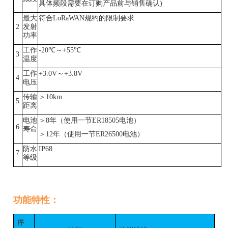
具体频段需要在订购产品前与销售确认
)
最大
符合
LoRaWAN规约的限制要求
2
发射
功率
工作
-20
℃～+
55
℃
3
温度
工作
+
3.
0
V～+
3.8
V
4
电压
传输
＞
10
km
5
距离
电池
＞
8年（使用一节ER18505电池）
6
寿命
＞
12年（使用一节ER26500电池）
防水
IP68
7
等级
功能特性：
序