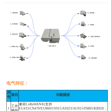
电气特征：
序
项目
功能描述
号
兼容
LoRaWAN®(
支持
工作
1
EU433/CN470/EU868/US915/AS923/AU915/IN865/KR920
，
频段