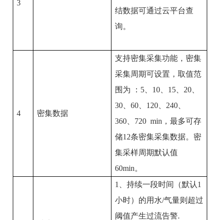
3
结数据可通过云平台查
询。
支持密集采集功能，密集
采集周期可设置，取值范
围为
：
5
、
10
、
15
、
20
、
30
、
60
、
120
、
240
、
4
密集数据
360
、
720 min
，最多可存
储
12
条密集采集数据。密
集采样周期默认值
60min
。
1
、持续一段时间（默认
1
小时）的用水
/
气量则超过
阈值产生过流告警
.