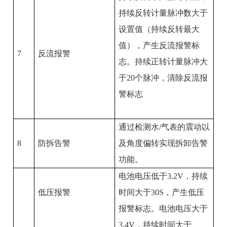
持续反转计量脉冲数大于
设置值（持续反转最大
值），产生反流报警标
7
反流报警
志。持续正转计量脉冲大
于
20
个脉冲，清除反流报
警标志
通过检测水
/
气表的震动以
8
防拆告警
及角度偏转实现拆卸告警
功能。
电池电压低于
3.2V
，持续
低压报警
时间大于
30S
，产生低压
报警标志。电池电压大于
3.4V
，持续时间大于