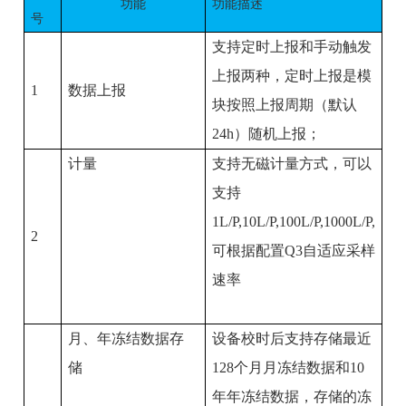
功能
功能描述
号
支持定时上报和手动触发
上报两种，定时上报是模
1
数据上报
块按照上报周期（默认
24h
）随机上报；
计量
支持无磁计量方式，可以
支持
1L/P,10L/P,100L/P,1000L/P,
2
可根据配置
Q3
自适应采样
速率
月、年冻结数据存
设备校时后支持存储最近
储
128
个月月冻结数据和
10
年年冻结数据，存储的冻