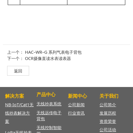
上一个：
HAC–WR–G 系列气表电子背包
下一个：
OCR摄像直读水表读表器
返回
产品中心
解决方案
新闻中心
关于我们
无线抄表系统
NB-IoT/Cat1无
公司新闻
公司简介
无线远传电子
线抄表解决方
行业资讯
发展历程
背包
案
资质荣誉
无线控制智能
公司活动
LoRa无线抄表