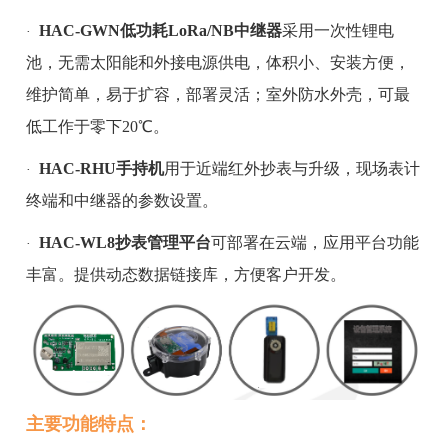
HAC-GWN
低功耗
LoRa
/NB中继器
采用一次性锂电
·
池，无需太阳能和外接电源供电，体积小、安装方便，
维护简单，易于扩容，部署灵活；室外防水外壳，可最
低工作于零下20℃。
HAC-RHU
手持机
用于近端红外抄表与升级，现场表计
·
终端和
中继器
的参数设置。
HAC-WL8抄表管理平台
可部署在云端，应用平台功能
·
丰富。提供动态数据链接库，方便客户开发。
主要功能特点：