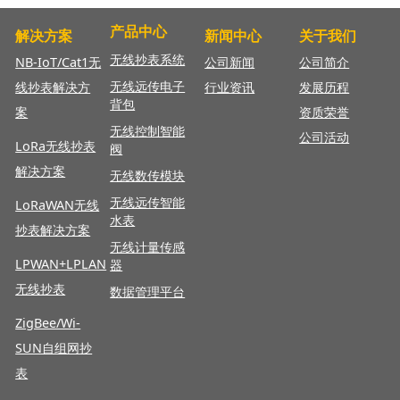
产品中心
解决方案
新闻中心
关于我们
无线抄表系统
NB-IoT/Cat1无
公司新闻
公司简介
无线远传电子
线抄表解决方
行业资讯
发展历程
背包
案
资质荣誉
无线控制智能
公司活动
LoRa无线抄表
阀
解决方案
无线数传模块
无线远传智能
LoRaWAN
无线
水表
抄表解决方案
无线计量传感
LPWAN+LPLAN
器
无线抄表
数据管理平台
ZigBee/Wi-
SUN自组网抄
表