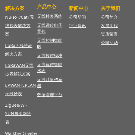
产品中心
解决方案
新闻中心
关于我们
无线抄表系统
NB-IoT/Cat1无
公司新闻
公司简介
无线远传电子
线抄表解决方
行业资讯
发展历程
背包
案
资质荣誉
无线控制智能
公司活动
LoRa无线抄表
阀
解决方案
无线数传模块
无线远传智能
LoRaWAN
无线
水表
抄表解决方案
无线计量传感
LPWAN+LPLAN
器
无线抄表
数据管理平台
ZigBee/Wi-
SUN自组网抄
表
Walkby/Driveby